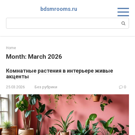
Skip
bdsmrooms.ru
to
content
Search:
Home
Month:
March 2026
Комнатные растения в интерьере живые
акценты
25.03.2026
Без рубрики
0