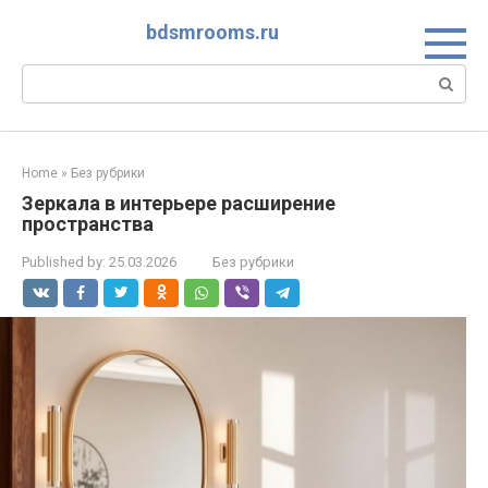
Skip
bdsmrooms.ru
to
content
Search:
Home
»
Без рубрики
Зеркала в интерьере расширение
пространства
Published by:
25.03.2026
Без рубрики