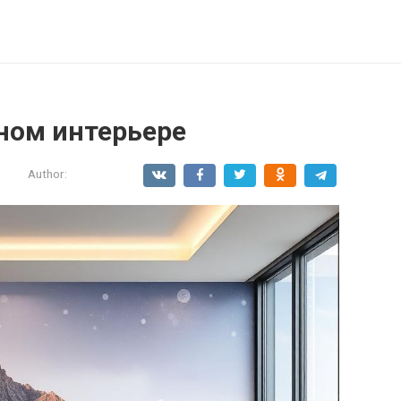
ном интерьере
и
Author: