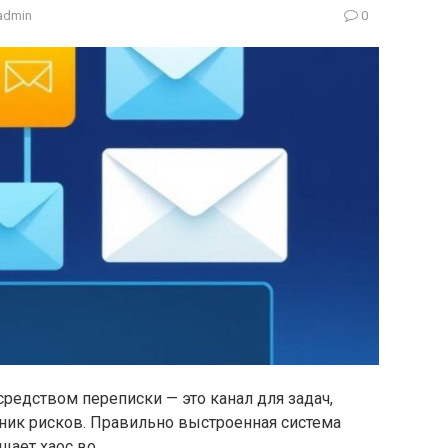
admin
0
средством переписки — это канал для задач,
ник рисков. Правильно выстроенная система
щает хаос во