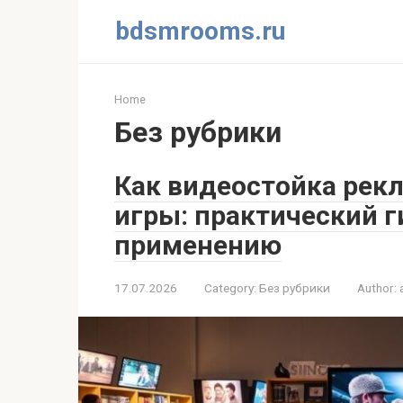
Skip
bdsmrooms.ru
to
content
Home
Без рубрики
Как видеостойка рек
игры: практический г
применению
17.07.2026
Category:
Без рубрики
Author: