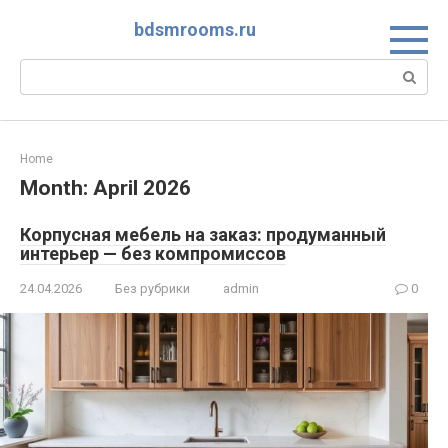
Skip
bdsmrooms.ru
to
content
Search:
Home
Month:
April 2026
Корпусная мебель на заказ: продуманный
интерьер — без компромиссов
24.04.2026
Без рубрики
admin
0