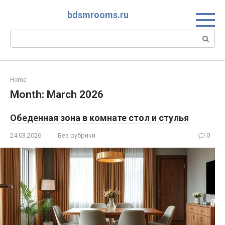
Skip
bdsmrooms.ru
to
content
Search:
Home
Month:
March 2026
Обеденная зона в комнате стол и стулья
24.03.2026
Без рубрики
0